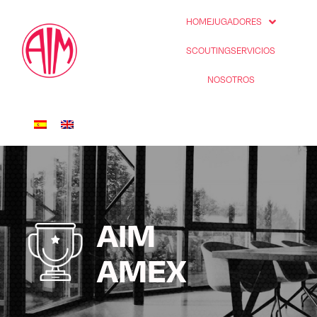
HOME
JUGADORES
SCOUTING
SERVICIOS
NOSOTROS
AIM
AMEX